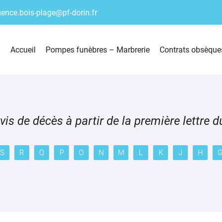
Accueil
Pompes funèbres – Marbrerie
Contrats obsèque
is de décès à partir de la première lettre 
S
R
Q
P
O
N
M
L
K
J
H
ciales à