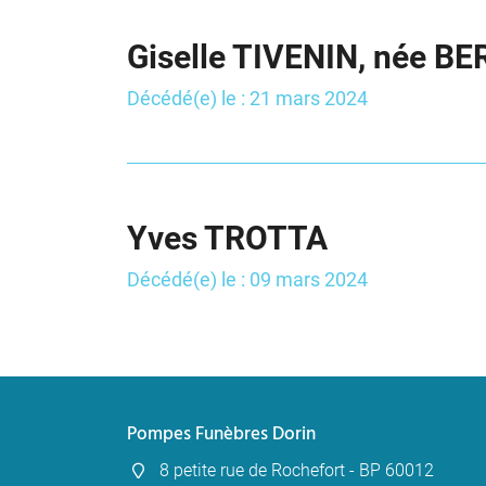
Giselle TIVENIN, née B
Décédé(e) le : 21 mars 2024
Yves TROTTA
Décédé(e) le : 09 mars 2024
Pompes Funèbres Dorin
8 petite rue de Rochefort - BP 60012