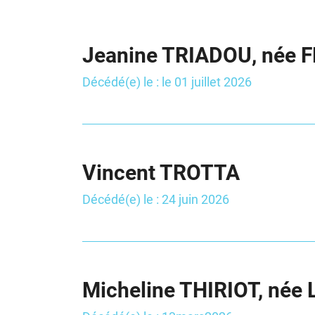
l'adresse email indiqué ci-dessus. Vous pouvez vous désinscrire à tout mo
utilisant
le formulaire de désinscription
.
Jeanine TRIADOU, née 
INSCRIPTION
Décédé(e) le : le 01 juillet 2026
Vincent TROTTA
Décédé(e) le : 24 juin 2026
Micheline THIRIOT, née