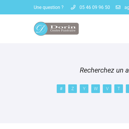
Une question ?
05 46 09 96 50
8 petite rue de Rochefort - BP 60012
17580 Le Bois-Plage-en-Ré
05 46 09 96 50
Recherchez un av
#
Z
Y
W
V
T
Adresse email de réception

En cochant cette case, vous consentez à recevoir nos propositions commer