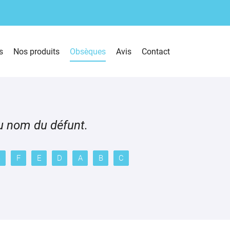
s
Nos produits
Obsèques
Avis
Contact
du nom du défunt.
G
F
E
D
A
B
C