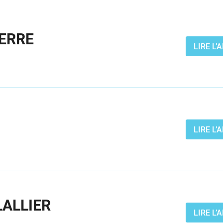
ment en
FERRE
LIRE L
LIRE L
 LALLIER
LIRE L