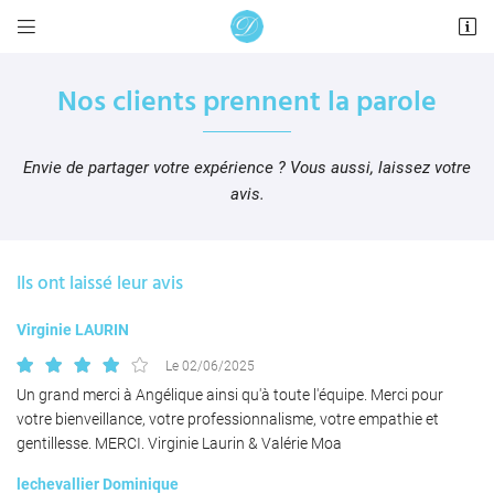


8 petite rue de Rochefort - BP 60012
17580 Le Bois-Plage-en-Ré
Nos clients prennent la parole
05 46 09 96 50
Envie de partager votre expérience ? Vous aussi, laissez votre
avis.
Ils ont laissé leur avis
Virginie LAURIN
Adresse email de réception

Le 02/06/2025
En cochant cette case, vous consentez à recevoir nos propositions commerciales à
Un grand merci à Angélique ainsi qu'à toute l'équipe. Merci pour
l'adresse email indiqué ci-dessus. Vous pouvez vous désinscrire à tout moment en
utilisant
le formulaire de désinscription
.
votre bienveillance, votre professionnalisme, votre empathie et
gentillesse. MERCI. Virginie Laurin & Valérie Moa
INSCRIPTION
lechevallier Dominique