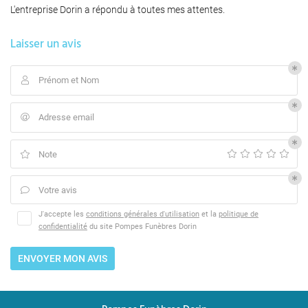
funèbres – Marbrerie
L'entreprise Dorin a répondu à toutes mes attentes.
05 46 09 96 5
ntrats obsèques
Laisser un avis
Nos produits
Prénom et Nom

Obsèques
Adresse email

Avis
Restez infor
Contact
Note

INSCRIPTION NEWS
Votre avis

J'accepte les
conditions générales d'utilisation
et la
politique de
confidentialité
du site
Pompes Funèbres Dorin
ENVOYER MON AVIS